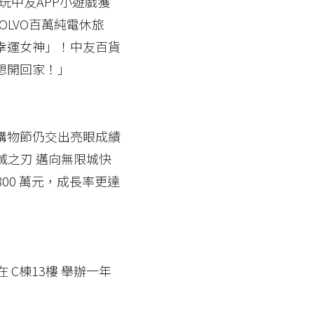
玩中友APP小遊戲獲
OLVO百萬純電休旅
幸運女神」！中友百貨
想開回家！」
購物節仍交出亮眼成績
滅之刃 邁向無限城快
00 萬元，成長率更達
」
 C棟13樓 舉辦一年