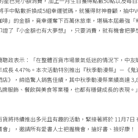
元的星巴克小額消費，加上一月生日獲得點數50點以及每日
日將手中點數折換成5組幸運號碼，就獲得財神眷顧，抽中V
咖啡」的金額，竟幸運奪下百萬休旅車，堪稱本屆最強「
印證了『小金額也有大夢想』，只要消費，就有機會把夢
簡聰政表示：「在整體百貨市場景氣低迷的情況下，中友
成長 4.47%。本次活動特別推出『秋季動漫祭』－《鬼
店》，締造驚人銷售佳績，其中秋季動漫祭業績高達 3,8
包括品牌服飾、餐飲與美食等業種，也都有穩健成長的表現。
貨將持續推出多元且有趣的活動，緊接著將於 11月7日 在
賣會」，邀請所有愛書人士把握機會，搶好書、撿好康！