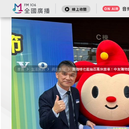
音
音
ON AIR
ON AIR
線上收聽
線上收聽
首頁
首頁
生活資訊
生活資訊
訊息焦點
訊息焦點
買咖啡也能抽百萬休旅車！中友購物節送出VO