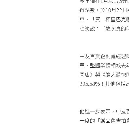
今年僅在1月以175
得點數，於10月22
車，「買一杯星巴克
也笑說：「這次真的
中友百貨企劃處經理
單，整體業績相較去年
閃店》與《膽大黨快閃
295.58%！其他
他進一步表示，中友百
一度的「誠品舊書拍