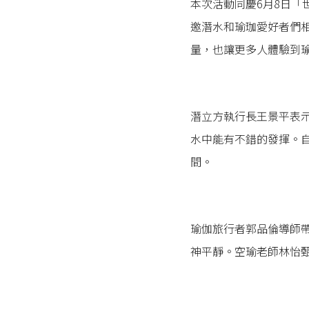
本次活動同慶6月8日「
邀潛水和瑜珈愛好者們
量，也讓更多人體驗到
潛立方執行長王景平表
水中能有不錯的發揮。
間。
瑜伽旅行者郭品倫導師
神平靜。空瑜老師林怡