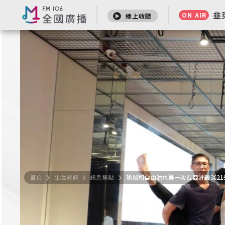
韭
韭
ON AIR
ON AIR
線上收聽
線上收聽
首頁
首頁
生活資訊
生活資訊
訊息焦點
訊息焦點
瑜珈和自由潛水第一次在亞洲最深21