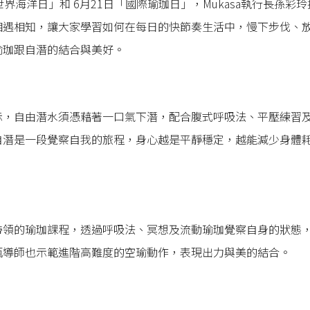
世界海洋日」和 6月21日「國際瑜珈日」，Mukasa執行長孫彩
相遇相知，讓大家學習如何在每日的快節奏生活中，慢下步伐、
瑜珈跟自潛的結合與美好。
示，自由潛水須憑藉著一口氣下潛，配合腹式呼吸法、平壓練習
自潛是一段覺察自我的旅程，身心越是平靜穩定，越能減少身體
帶領的瑜珈課程，透過呼吸法、冥想及流動瑜珈覺察自身的狀態
甄導師也示範進階高難度的空瑜動作，表現出力與美的結合。