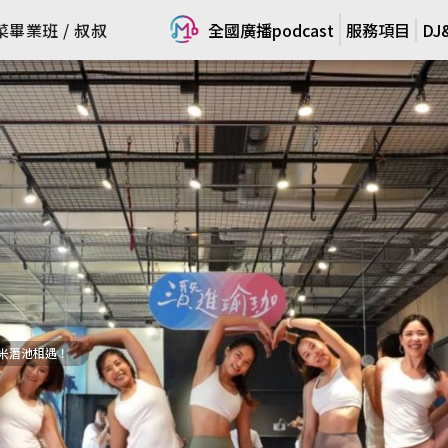
全國廣播podcast
全國廣播podcast
菜畢業班 / 叔叔
菜畢業班 / 叔叔
服務項目
服務項目
D
D
米潛池相遇！