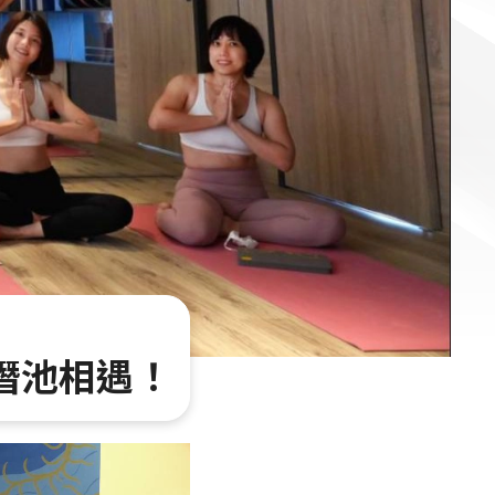
潛池相遇！