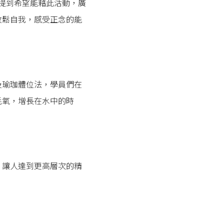
玲提到希望能藉此活動，廣
放鬆自我，感受正念的能
及瑜珈體位法，學員們在
耗氧，增長在水中的時
，讓人達到更高層次的精