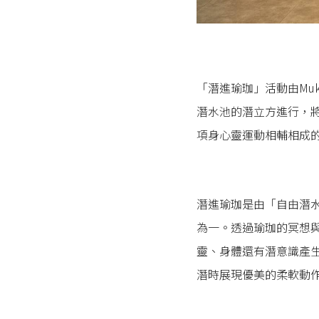
「潛進瑜珈」活動由Muk
潛水池的潛立方進行，
項身心靈運動相輔相成
潛進瑜珈是由「自由潛
為一。透過瑜珈的冥想
靈、身體還有潛意識產
潛時展現優美的柔軟動