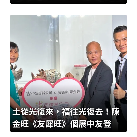
土從光復來，福往光復去！陳
金旺《友犀旺》個展中友登
場 藝術義賣傳遞公益暖流