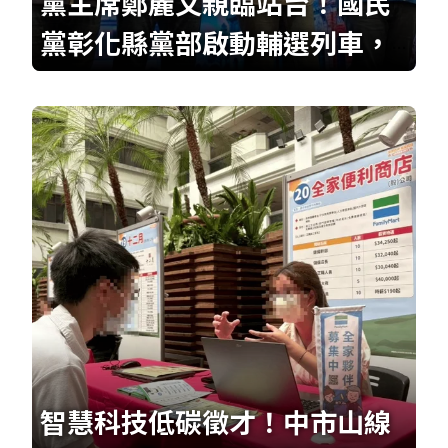
黨主席鄭麗文親臨站台！國民
黨彰化縣黨部啟動輔選列車，
力挺魏平政與全體黨籍提名人
智慧科技低碳徵才！中市山線