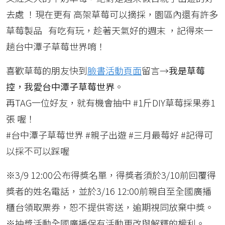
去處 ！現在更有 高架草莓可以摘採，園區內還有許多
草莓製品 有吃有玩，趁著天氣好的週末 ，記得來一
趟台中潭子草莓世界唷！
喜歡草莓的朋友快到
臉書活動頁面
留言→
我是草莓
控，我愛台中潭子草莓世界
。
再TAG一位好友，就有機會抽中 #1斤DIY草莓採果券1
張 喔！
#台中潭子草莓世界 #親子出遊 #三月最莓好 #記得可
以採不可以踩喔
※3/9 12:00公布得獎名單，得獎者須於3/10前回覆得
獎者的姓名電話，並於3/16 12:00前親自至全國廣播
櫃台領取票券，恕不提供寄送，逾期視同放棄中獎。
※抽獎活動全國廣播保有活動更改與解釋的權利。